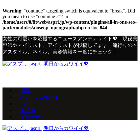
Warning
: "continue" targeting switch is equivalent to "break". Did
you mean to use "continue 2"? in
/home/users/0/fit/web/aspri.jp/wp-content/plugins/all-in-one-seo-
pack/modules/aioseop_opengraph.php
on line
844
女性の可愛いを応援するニュースアンテナサイト💖 現役美
容師やネイリスト、アイリストが投稿してます！流行りのヘ
アスタイル、ネイル、美容情報を一度にチェック！
最新
スタッフ人気記事
ヘア
ネイル
ビューティ