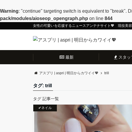
Warning
: "continue" targeting switch is equivalent to "break".
pack/modules/aioseop_opengraph.php
on line
844
女性の可愛いを応援するニュースアンテナサイト💖 現役美
最新
スタッ
アスプリ | aspri | 明日からカワイイ💖
trill
タグ: trill
タグ 記事一覧
✔ネイル