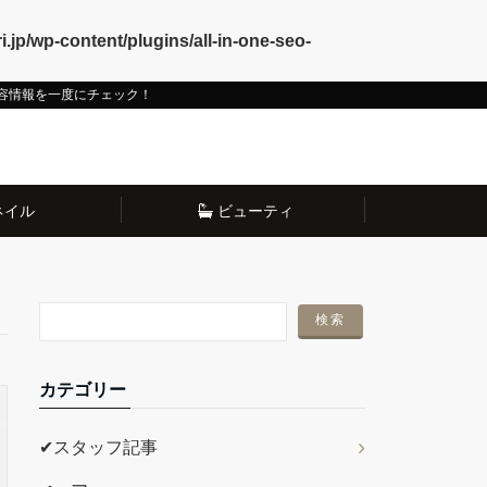
i.jp/wp-content/plugins/all-in-one-seo-
容情報を一度にチェック！
ネイル
ビューティ
カテゴリー
✔スタッフ記事