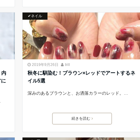
✔ネイル
2019年9月26日
trill
・内
秋冬に馴染む！ブラウン×レッドでアートするネ
アに
イル5選
深みのあるブラウンと、お洒落カラーのレッド。…
…
続きを読む