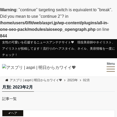
Warning
: "continue" targeting switch is equivalent to "break".
Did you mean to use "continue 2"? in
/home/users/0/fit/web/aspri.jp/wp-content/plugins/all-in-
one-seo-pack/modules/aioseop_opengraph.php
on line
844
女性の可愛いを応援するニュースアンテナサイト💖 現役美容師やネイリスト、
アイリストが投稿してます！流行りのヘアスタイル、ネイル、美容情報を一度に
チェック！
Menu
アスプリ | aspri | 明日からカワイイ💖
2023年
02月
月別: 2023年2月
記事一覧
✔ヘア