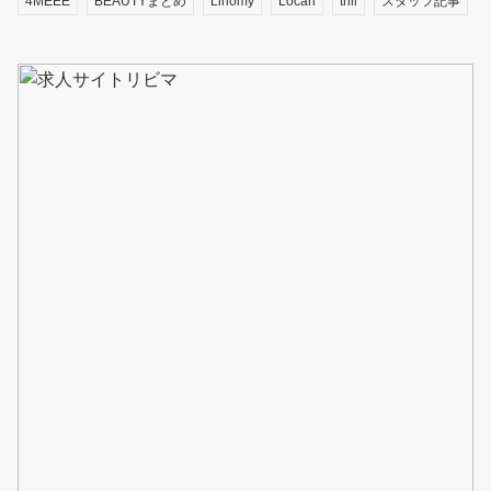
4MEEE
BEAUTYまとめ
Linomy
Locari
trill
スタッフ記事