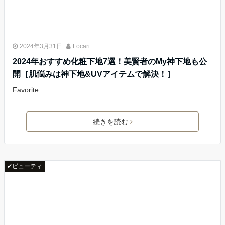
2024年3月31日
Locari
2024年おすすめ化粧下地7選！美賢者のMy神下地も公
開［肌悩みは神下地&UVアイテムで解決！］
Favorite
続きを読む
✔ビューティ