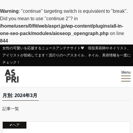
Warning
: "continue" targeting switch is equivalent to "break".
Did you mean to use "continue 2"? in
/home/users/0/fit/web/aspri.jp/wp-content/plugins/all-in-
one-seo-pack/modules/aioseop_opengraph.php
on line
844
女性の可愛いを応援するニュースアンテナサイト💖 現役美容師やネイリスト、
アイリストが投稿してます！流行りのヘアスタイル、ネイル、美容情報を一度に
チェック！
Menu
月別: 2024年3月
記事一覧
✔ヘア