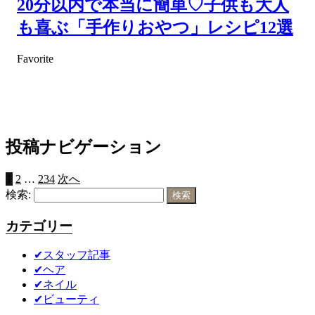
20分以内で本当に簡単♡子供も大人
も喜ぶ「手作りおやつ」レシピ12選
Favorite
投稿ナビゲーション
1
2
…
234
次へ
検索:
カテゴリー
✔スタッフ記事
✔ヘア
✔ネイル
✔ビューティ