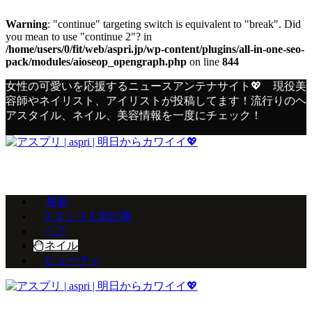
Warning
: "continue" targeting switch is equivalent to "break". Did
you mean to use "continue 2"? in
/home/users/0/fit/web/aspri.jp/wp-content/plugins/all-in-one-seo-
pack/modules/aioseop_opengraph.php
on line
844
女性の可愛いを応援するニュースアンテナサイト💖 現役美
容師やネイリスト、アイリストが投稿してます！流行りのヘ
アスタイル、ネイル、美容情報を一度にチェック！
最新
スタッフ人気記事
ヘア
ネイル
ビューティ