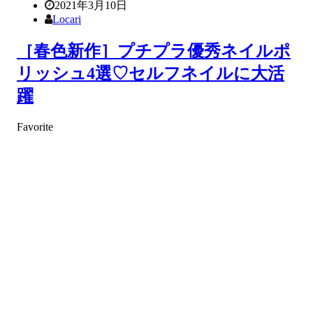
2021年3月10日
Locari
［春色新作］プチプラ優秀ネイルポ
リッシュ4選♡セルフネイルに大活
躍
Favorite