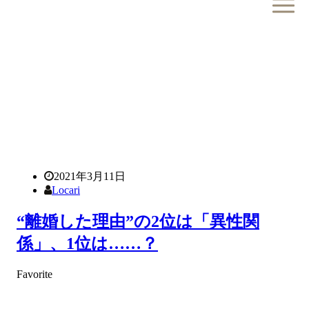
2021年3月11日
Locari
“離婚した理由”の2位は「異性関
係」、1位は……？
Favorite