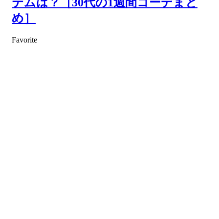
テムは？［30代の1週間コーデまと
め］
Favorite